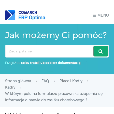
MENU
Jak możemy Ci pomóc?
Search
For
Przejdź do
spisu treści lub pobierz dokumentację
Strona główna
FAQ
Płace i Kadry
Kadry
W którym polu na formularzu pracownika uzupełnia się
informacja o prawie do zasiłku chorobowego ?