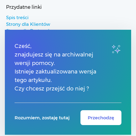
Przydatne linki
Spis treści
Strony dla Klientów
Strony dla Partnerów
Pomoc Comarch ERP
Pomoc Comarch Betterfly
Cześć,
Pomoc Comarch e-Sklep
znajdujesz się na archiwalnej
Pomoc Comarch HRM
wersji pomocy.
Istnieje zaktualizowana wersja
Kontakt
tego artykułu.
Numery telefonów
Czy chcesz przejść do niej ?
Znajdź Partnera Comarch
Formularz kontaktowy
Rozumiem, zostaję tutaj
Przechodzę