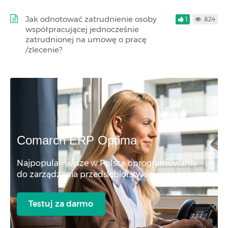
Jak odnotować zatrudnienie osoby
1
824
współpracującej jednocześnie
zatrudnionej na umowę o pracę
/zlecenie?
Comarch ERP Optima
Najpopularniejsze w Polsce oprogramowanie
do zarządzania przedsiębiorstwem
Testuj za darmo