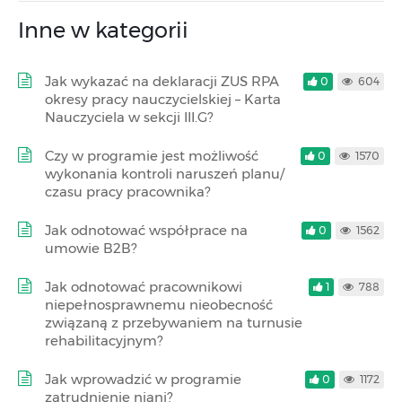
Inne w kategorii
Jak wykazać na deklaracji ZUS RPA
0
604
okresy pracy nauczycielskiej – Karta
Nauczyciela w sekcji III.G?
Czy w programie jest możliwość
0
1570
wykonania kontroli naruszeń planu/
czasu pracy pracownika?
Jak odnotować współprace na
0
1562
umowie B2B?
Jak odnotować pracownikowi
1
788
niepełnosprawnemu nieobecność
związaną z przebywaniem na turnusie
rehabilitacyjnym?
Jak wprowadzić w programie
0
1172
zatrudnienie niani?