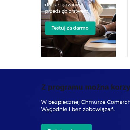
do zarządzania
przedsiębiorstwem
Testuj za darmo
Z programu można korzy
W bezpiecznej Chmurze Comarch
Wygodnie i bez zobowiązań.