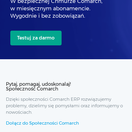
W bezpiecznej Chmurze Comarch,
w miesięcznym abonamencie.
Wygodnie i bez zobowiązań.
Testuj za darmo
Pytaj, pomagaj, udoskonalaj!
Społeczność Comarch
Dzięki społeczności Comarch ERP rozwiązujemy
problemy, dzielimy się pomysłami oraz informujemy o
nowościach.
Dołącz do Społeczności Comarch