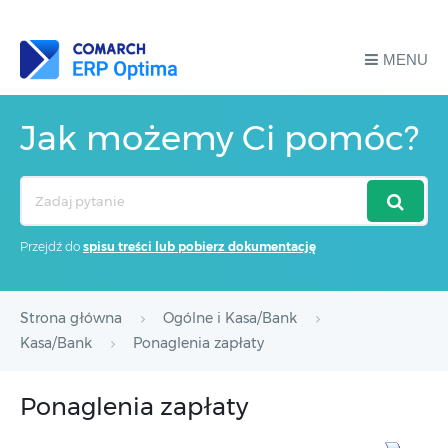
MENU
Jak możemy Ci pomóc?
Search
For
Przejdź do
spisu treści lub pobierz dokumentację
Strona główna
Ogólne i Kasa/Bank
Kasa/Bank
Ponaglenia zapłaty
Ponaglenia zapłaty