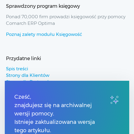
Sprawdzony program księgowy
Ponad 70,000 firm prowadzi księgowość przy pomocy
Comarch ERP Optima
Poznaj zalety modułu Księgowość
Przydatne linki
Spis treści
Strony dla Klientów
Strony dla Partnerów
Pomoc Comarch ERP
Pomoc Comarch Betterfly
Cześć,
Pomoc Comarch e-Sklep
znajdujesz się na archiwalnej
Pomoc Comarch HRM
wersji pomocy.
Istnieje zaktualizowana wersja
Kontakt
tego artykułu.
Numery telefonów