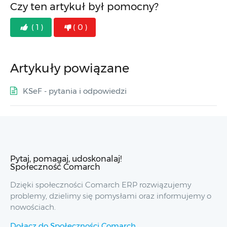
Czy ten artykuł był pomocny?
( 1 )
( 0 )
Artykuły powiązane
KSeF - pytania i odpowiedzi
Pytaj, pomagaj, udoskonalaj!
Społeczność Comarch
Dzięki społeczności Comarch ERP rozwiązujemy
problemy, dzielimy się pomysłami oraz informujemy o
nowościach.
Dołącz do Społeczności Comarch