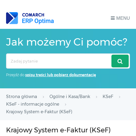
MENU
Jak możemy Ci pomóc?
Search
For
Przejdź do
spisu treści lub pobierz dokumentację
Strona główna
Ogólne i Kasa/Bank
KSeF
KSeF - informacje ogólne
Krajowy System e-Faktur (KSeF)
Krajowy System e-Faktur (KSeF)