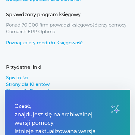
Sprawdzony program księgowy
Ponad 70,000 firm prowadzi księgowość przy pomocy
Comarch ERP Optima
Poznaj zalety modułu Księgowość
Przydatne linki
Spis treści
Strony dla Klientów
Strony dla Partnerów
Pomoc Comarch ERP
Pomoc Comarch Betterfly
Cześć,
Pomoc Comarch e-Sklep
znajdujesz się na archiwalnej
Pomoc Comarch HRM
wersji pomocy.
Istnieje zaktualizowana wersja
Kontakt