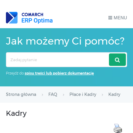
MENU
Jak możemy Ci pomóc?
Search
For
Przejdź do
spisu treści lub pobierz dokumentację
Strona główna
FAQ
Płace i Kadry
Kadry
Kadry