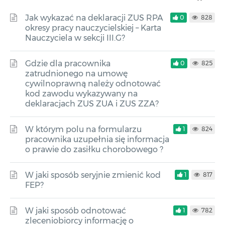
Jak wykazać na deklaracji ZUS RPA
0
828
okresy pracy nauczycielskiej – Karta
Nauczyciela w sekcji III.G?
Gdzie dla pracownika
0
825
zatrudnionego na umowę
cywilnoprawną należy odnotować
kod zawodu wykazywany na
deklaracjach ZUS ZUA i ZUS ZZA?
W którym polu na formularzu
1
824
pracownika uzupełnia się informacja
o prawie do zasiłku chorobowego ?
W jaki sposób seryjnie zmienić kod
1
817
FEP?
W jaki sposób odnotować
1
782
zleceniobiorcy informację o