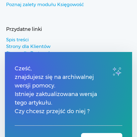
Poznaj zalety modułu Księgowość
Przydatne linki
Spis treści
Strony dla Klientów
Strony dla Partnerów
Pomoc Comarch ERP
Pomoc Comarch Betterfly
Cześć,
Pomoc Comarch e-Sklep
znajdujesz się na archiwalnej
Pomoc Comarch HRM
wersji pomocy.
Istnieje zaktualizowana wersja
Kontakt
tego artykułu.
Numery telefonów
Czy chcesz przejść do niej ?
Znajdź Partnera Comarch
Formularz kontaktowy