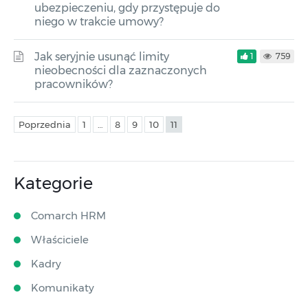
ubezpieczeniu, gdy przystępuje do
niego w trakcie umowy?
Jak seryjnie usunąć limity
1
759
nieobecności dla zaznaczonych
pracowników?
Poprzednia
1
…
8
9
10
11
Kategorie
Comarch HRM
Właściciele
Kadry
Komunikaty