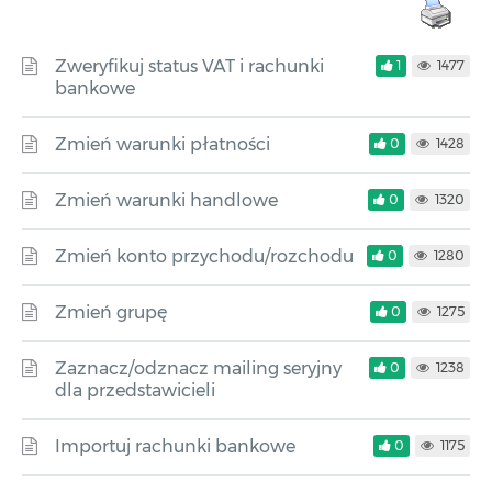
Zweryfikuj status VAT i rachunki
1
1477
bankowe
Zmień warunki płatności
0
1428
Zmień warunki handlowe
0
1320
Zmień konto przychodu/rozchodu
0
1280
Zmień grupę
0
1275
Zaznacz/odznacz mailing seryjny
0
1238
dla przedstawicieli
Importuj rachunki bankowe
0
1175