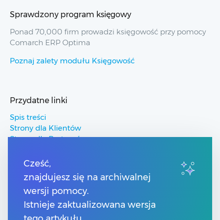
Sprawdzony program księgowy
Ponad 70,000 firm prowadzi księgowość przy pomocy
Comarch ERP Optima
Poznaj zalety modułu Księgowość
Przydatne linki
Spis treści
Strony dla Klientów
Strony dla Partnerów
Pomoc Comarch ERP
Pomoc Comarch Betterfly
Cześć,
Pomoc Comarch e-Sklep
znajdujesz się na archiwalnej
Pomoc Comarch HRM
wersji pomocy.
Istnieje zaktualizowana wersja
Kontakt
tego artykułu.