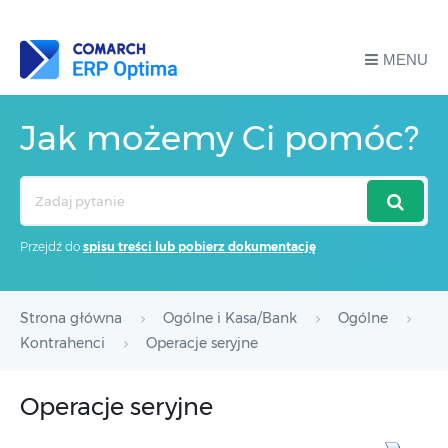
MENU
Jak możemy Ci pomóc?
Search
For
Przejdź do
spisu treści lub pobierz dokumentację
Strona główna
Ogólne i Kasa/Bank
Ogólne
Kontrahenci
Operacje seryjne
Operacje seryjne