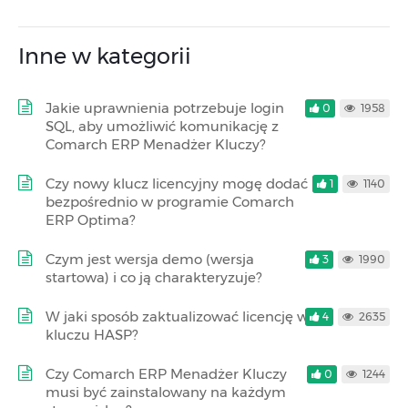
Inne w kategorii
Jakie uprawnienia potrzebuje login
0
1958
SQL, aby umożliwić komunikację z
Comarch ERP Menadżer Kluczy?
Czy nowy klucz licencyjny mogę dodać
1
1140
bezpośrednio w programie Comarch
ERP Optima?
Czym jest wersja demo (wersja
3
1990
startowa) i co ją charakteryzuje?
W jaki sposób zaktualizować licencję w
4
2635
kluczu HASP?
Czy Comarch ERP Menadżer Kluczy
0
1244
musi być zainstalowany na każdym