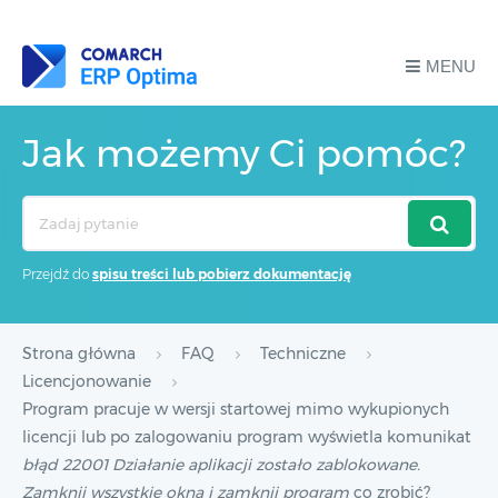
MENU
Jak możemy Ci pomóc?
Search
For
Przejdź do
spisu treści lub pobierz dokumentację
Strona główna
FAQ
Techniczne
Licencjonowanie
Program pracuje w wersji startowej mimo wykupionych
licencji lub po zalogowaniu program wyświetla komunikat
błąd 22001 Działanie aplikacji zostało zablokowane.
Zamknij wszystkie okna i zamknij program
co zrobić?