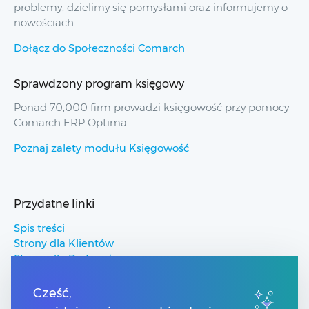
problemy, dzielimy się pomysłami oraz informujemy o
nowościach.
Dołącz do Społeczności Comarch
Sprawdzony program księgowy
Ponad 70,000 firm prowadzi księgowość przy pomocy
Comarch ERP Optima
Poznaj zalety modułu Księgowość
Przydatne linki
Spis treści
Strony dla Klientów
Strony dla Partnerów
Pomoc Comarch ERP
Pomoc Comarch Betterfly
Cześć,
Pomoc Comarch e-Sklep