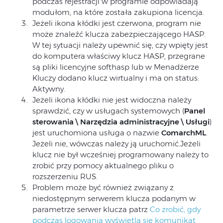
podczas rejestracji w programie odpowiadają
modułom, na które została zakupiona licencja.
Jeżeli ikona kłódki jest czerwona, program nie
może znaleźć klucza zabezpieczającego HASP.
W tej sytuacji należy upewnić się, czy wpięty jest
do komputera właściwy klucz HASP, przegrane
są pliki licencyjne softhasp lub w Menadżerze
Kluczy dodano klucz wirtualny i ma on status:
Aktywny.
Jeżeli ikona kłódki nie jest widoczna należy
sprawdzić, czy w usługach systemowych (
Panel
sterowania \ Narzędzia administracyjne \ Usługi
)
jest uruchomiona usługa o nazwie
ComarchML
.
Jeżeli nie, wówczas należy ją uruchomić.Jeżeli
klucz nie był wcześniej programowany należy to
zrobić przy pomocy aktualnego pliku o
rozszerzeniu RUS.
Problem może być również związany z
niedostępnym serwerem klucza podanym w
parametrze serwer klucza patrz
Co zrobić, gdy
podczas logowania wyświetla się komunikat