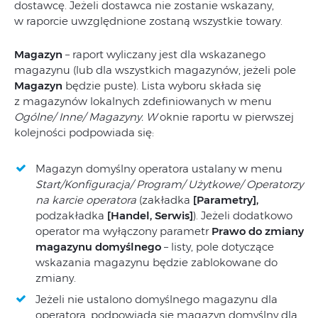
dostawcę. Jeżeli dostawca nie zostanie wskazany,
w raporcie uwzględnione zostaną wszystkie towary.
Magazyn
– raport wyliczany jest dla wskazanego
magazynu (lub dla wszystkich magazynów, jeżeli pole
Magazyn
będzie puste). Lista wyboru składa się
z magazynów lokalnych zdefiniowanych w menu
Ogólne/ Inne/
Magazyny. W
oknie raportu w pierwszej
kolejności podpowiada się:
Magazyn domyślny operatora ustalany w menu
Start/Konfiguracja/ Program/ Użytkowe/ Operatorzy
na karcie operatora
(zakładka
[Parametry],
podzakładka
[Handel, Serwis]
). Jeżeli dodatkowo
operator ma wyłączony parametr
Prawo do
zmiany
magazynu domyślnego
– listy, pole dotyczące
wskazania magazynu będzie zablokowane do
zmiany.
Jeżeli nie ustalono domyślnego magazynu dla
operatora, podpowiada się magazyn domyślny dla