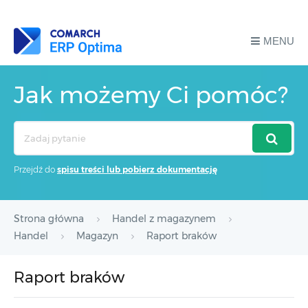
MENU
Jak możemy Ci pomóc?
Search
For
Przejdź do
spisu treści lub pobierz dokumentację
Strona główna
Handel z magazynem
Handel
Magazyn
Raport braków
Raport braków