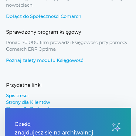
nowościach.
Dołącz do Społeczności Comarch
Sprawdzony program księgowy
Ponad 70,000 firm prowadzi księgowość przy pomocy
Comarch ERP Optima
Poznaj zalety modułu Księgowość
Przydatne linki
Spis treści
Strony dla Klientów
Strony dla Partnerów
Pomoc Comarch ERP
Pomoc Comarch Betterfly
Cześć,
Pomoc Comarch e-Sklep
znajdujesz się na archiwalnej
Pomoc Comarch HRM