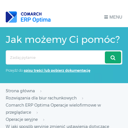
MENU
Jak możemy Ci pomóc?
Search
For
Przejdź do
spisu treści lub pobierz dokumentację
Strona główna
Rozwiązania dla biur rachunkowych
Comarch ERP Optima Operacje wielofirmowe w
przeglądarce
Operacje seryjne
W jaki sposób seryjnie zmienić ustawienia dotyczące