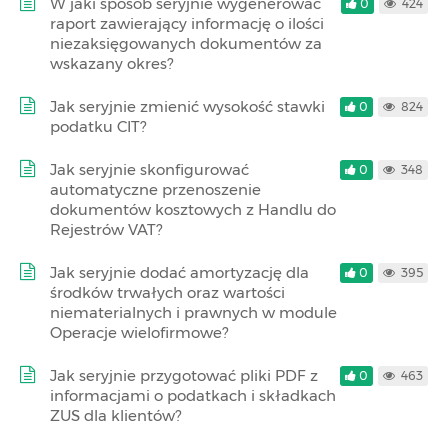
W jaki sposób seryjnie wygenerować
0
424
raport zawierający informację o ilości
niezaksięgowanych dokumentów za
wskazany okres?
Jak seryjnie zmienić wysokość stawki
0
824
podatku CIT?
Jak seryjnie skonfigurować
0
348
automatyczne przenoszenie
dokumentów kosztowych z Handlu do
Rejestrów VAT?
Jak seryjnie dodać amortyzację dla
0
395
środków trwałych oraz wartości
niematerialnych i prawnych w module
Operacje wielofirmowe?
Jak seryjnie przygotować pliki PDF z
0
463
informacjami o podatkach i składkach
ZUS dla klientów?