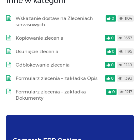
Inne w kategorii
Wskazanie dostaw na Zleceniach
0
1104
serwisowych.
Kopiowanie zlecenia
0
1637
Usunięcie zlecenia
0
1195
Odblokowanie zlecenia
0
1249
Formularz zlecenia – zakładka Opis
0
1393
Formularz zlecenia – zakładka
0
1217
Dokumenty