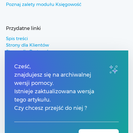
Poznaj zalety modułu Księgowość
Przydatne linki
Spis treści
Strony dla Klientów
Strony dla Partnerów
Pomoc Comarch ERP
Pomoc Comarch Betterfly
Cześć,
Pomoc Comarch e-Sklep
znajdujesz się na archiwalnej
Pomoc Comarch HRM
wersji pomocy.
Istnieje zaktualizowana wersja
Kontakt
tego artykułu.
Numery telefonów
Czy chcesz przejść do niej ?
Znajdź Partnera Comarch
Formularz kontaktowy