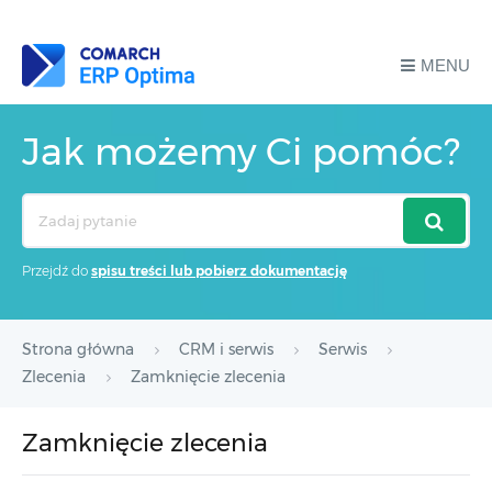
MENU
Jak możemy Ci pomóc?
Search
For
Przejdź do
spisu treści lub pobierz dokumentację
Strona główna
CRM i serwis
Serwis
Zlecenia
Zamknięcie zlecenia
Zamknięcie zlecenia