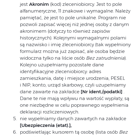
jest
Akronim
(kod) zleceniobiorcy. Jest to pole
alfanumeryczne, 11 znakowe i wymagalne. Należy
pamiętać, że jest to pole unikalne. Program nie
pozwoli zapisać więcej niż jednej osoby z danym
akronimem (dotyczy to również zapisów
historycznych). Kolejnymi wymagalnymi polami
są nazwisko i imię zleceniobiorcy (tak wypełniony
formularz można już zapisać, ale osoba będzie
widoczna tylko na liście osób
Bez zatrudnienia
).
Kolejno uzupełniamy pozostałe dane
identyfikacyjne zleceniobiorcy: adres
zamieszkania, datę i miejsce urodzenia, PESEL
i NIP, konto, urząd skarbowy, czyli uzupełniamy
dane zawarte na zakładce
[Nr ident./podatki]
.
Dane te nie mają wpływu na wartość wypłaty, są
one niezbędne w celu poprawnego wypełnienia
deklaracji rozliczeniowych.
nie wypełniamy danych zawartych na zakładce
[Ubezpieczenia (etat).],
podświetlając kursorem tą osobę (lista osób
Bez