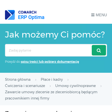
MENU
Jak możemy Ci pomóc?
Search
For
Przejdź do
spisu treści lub pobierz dokumentację
Strona główna
Płace i kadry
Ćwiczenia i scenariusze
Umowy cywilnoprawne
Zawarcie umowy zlecenie ze zleceniobiorcą będącym
pracownikiem innej firmy