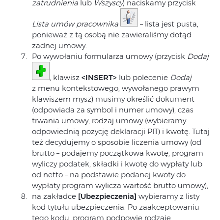
zatrudnienia
lub
Wszyscy
) naciskamy przycisk
Lista umów pracownika
– lista jest pusta,
ponieważ z tą osobą nie zawieraliśmy dotąd
żadnej umowy.
Po wywołaniu formularza umowy (przycisk
Dodaj
, klawisz
<INSERT>
lub polecenie
Dodaj
z menu kontekstowego, wywołanego prawym
klawiszem mysz) musimy określić dokument
(odpowiada za symbol i numer umowy), czas
trwania umowy, rodzaj umowy (wybieramy
odpowiednią pozycję deklaracji PIT) i kwotę. Tutaj
też decydujemy o sposobie liczenia umowy (od
brutto – podajemy początkowa kwotę, program
wyliczy podatek, składki i kwotę do wypłaty lub
od netto – na podstawie podanej kwoty do
wypłaty program wylicza wartość brutto umowy),
na zakładce
[Ubezpieczenia]
wybieramy z listy
kod tytułu ubezpieczenia. Po zaakceptowaniu
tego kodu, program podpowie rodzaje