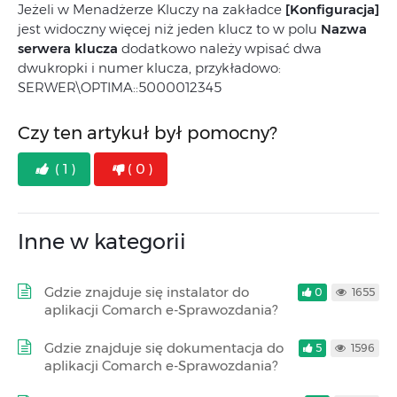
Jeżeli w Menadżerze Kluczy na zakładce
[Konfiguracja]
jest widoczny więcej niż jeden klucz to w polu
Nazwa
serwera klucza
dodatkowo należy wpisać dwa
dwukropki i numer klucza, przykładowo:
SERWER\OPTIMA::5000012345
Czy ten artykuł był pomocny?
( 1 )
( 0 )
Inne w kategorii
Gdzie znajduje się instalator do
0
1655
aplikacji Comarch e-Sprawozdania?
Gdzie znajduje się dokumentacja do
5
1596
aplikacji Comarch e-Sprawozdania?