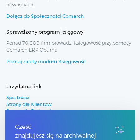
nowościach.
Dołącz do Społeczności Comarch
Sprawdzony program księgowy
Ponad 70,000 firm prowadzi księgowość przy pomocy
Comarch ERP Optima
Poznaj zalety modułu Księgowość
Przydatne linki
Spis treści
Strony dla Klientów
Strony dla Partnerów
Pomoc Comarch ERP
Pomoc Comarch Betterfly
Cześć,
Pomoc Comarch e-Sklep
znajdujesz się na archiwalnej
Pomoc Comarch HRM