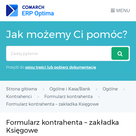
MENU
Jak możemy Ci pomóc?
Search
For
Przejdź do
spisu treści lub pobierz dokumentację
Strona główna
Ogólne i Kasa/Bank
Ogólne
Kontrahenci
Formularz kontrahenta
Formularz kontrahenta – zakładka Księgowe
Formularz kontrahenta – zakładka
Księgowe