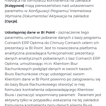
miesiąca na formularzu kontrahenta na zakładce
[Księgowe]
mają pierwszeństwo nad ustawieniami
parametru w
Konfiguracji Programu/ Internetowa
Wymiana Dokumentów/ Aktywacja
na zakładce
[Opcje].
Udostępniaj dane w BI Point
– zaznaczenie tego
parametru umożliwi pobranie danych z bazy programu
Comarch ERP Optima do Chmury Comarch celem ich
prezentacji w BI Point. Jest to nowoczesna platforma
analityczna posiadająca funkcjonalność prezentacji
danych analitycznych pobieranych z baz Comarch ERP
Optima, umożliwiając m.in. Klientom Biur
Rachunkowych podgląd danych w swoich bazach.
Biuro Rachunkowe chcąc udostępniać swoim
Klientom dane w BI Point powinno po zalogowaniu się
do bazy Biura Rachunkowego otworzyć w niej
formularz kontrahenta odpowiadającego Klientowi
Biura i zaznaczyć wspomniany parametr. Parametr jest
aktywny tylko w przypadku wskazania na tej zakładce
formularza kontrahenta bazy danych klienta Biura