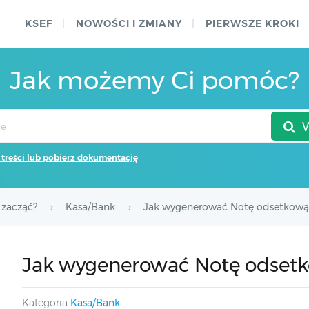
KSEF
NOWOŚCI I ZMIANY
PIERWSZE KROKI
Jak możemy Ci pomóc?
 treści lub pobierz dokumentację
 zacząć?
Kasa/Bank
Jak wygenerować Notę odsetkową
Jak wygenerować Notę odset
Kategoria
Kasa/Bank