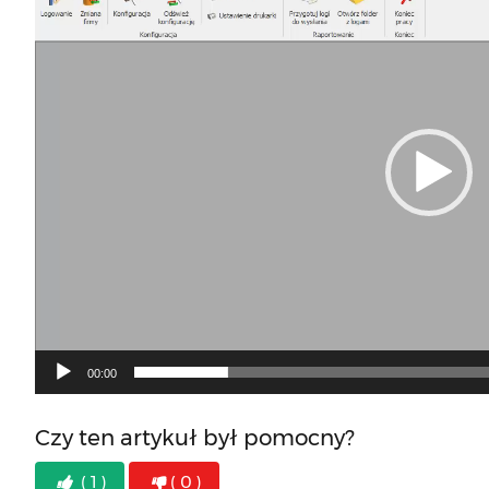
00:00
Czy ten artykuł był pomocny?
( 1 )
( 0 )