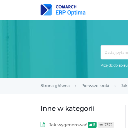
Search
For
Przejdź do
spisu
Strona główna
Pierwsze kroki
Jak
Inne w kategorii
Jak wygenerować
5
7372