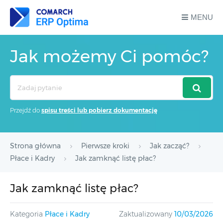
MENU
Jak możemy Ci pomóc?
Search
For
Przejdź do
spisu treści lub pobierz dokumentację
Strona główna
Pierwsze kroki
Jak zacząć?
Płace i Kadry
Jak zamknąć listę płac?
Jak zamknąć listę płac?
Kategoria
Płace i Kadry
Zaktualizowany
10/03/2026