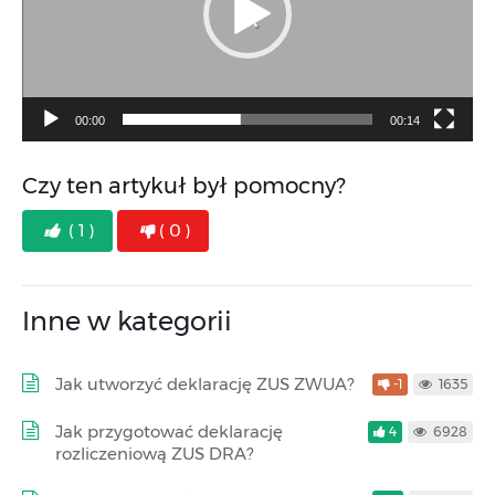
00:00
00:14
Czy ten artykuł był pomocny?
( 1 )
( 0 )
Inne w kategorii
Jak utworzyć deklarację ZUS ZWUA?
-1
1635
Jak przygotować deklarację
4
6928
rozliczeniową ZUS DRA?