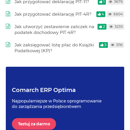
Jak przygotować deklarację PIT-11?
1
3679
Jak przygotować deklarację PIT-4R?
4
6804
Jak utworzyć zestawienie zaliczek na
2
3235
podatek dochodowy PIT-4R?
Jak zaksięgować listę płac do Książki
3
3116
Podatkowej (KP)?
Comarch ERP Optima
Najpopularniejsze w Polsce oprogramowanie
do zarządzania przedsiębiorstwem
Testuj za darmo