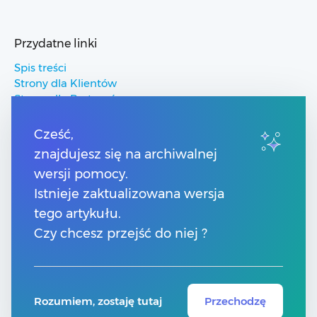
Przydatne linki
Spis treści
Strony dla Klientów
Strony dla Partnerów
Pomoc Comarch ERP
Pomoc Comarch Betterfly
Cześć,
Pomoc Comarch e-Sklep
znajdujesz się na archiwalnej
Pomoc Comarch HRM
wersji pomocy.
Istnieje zaktualizowana wersja
Kontakt
tego artykułu.
Numery telefonów
Czy chcesz przejść do niej ?
Znajdź Partnera Comarch
Formularz kontaktowy
Rozumiem, zostaję tutaj
Przechodzę