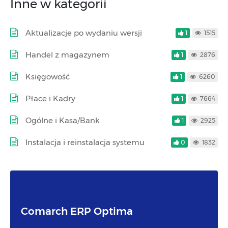
Inne w kategorii
Aktualizacje po wydaniu wersji
1
1515
Handel z magazynem
1
2876
Księgowość
1
6260
Płace i Kadry
1
7664
Ogólne i Kasa/Bank
1
2925
Instalacja i reinstalacja systemu
0
1832
Comarch ERP Optima