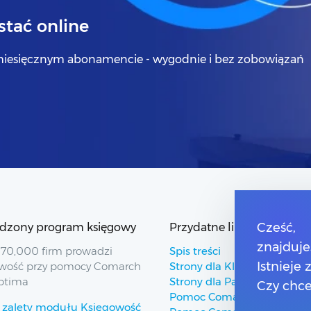
tać online
iesięcznym abonamencie - wygodnie i bez zobowiązań
dzony program księgowy
Przydatne linki
Cześć,
znajduje
70,000 firm prowadzi
Spis treści
Istnieje
wość przy pomocy Comarch
Strony dla Klientów
ptima
Strony dla Partnerów
Czy chce
Pomoc Comarch ERP
 zalety modułu Księgowość