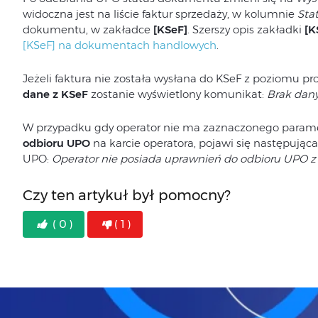
widoczna jest na liście faktur sprzedaży, w kolumnie
Sta
dokumentu, w zakładce
[KSeF]
. Szerszy opis zakładki
[K
[KSeF] na dokumentach handlowych
.
Jeżeli faktura nie została wysłana do KSeF z poziomu p
dane z KSeF
zostanie wyświetlony komunikat:
Brak dan
W przypadku gdy operator nie ma zaznaczonego param
odbioru UPO
na karcie operatora, pojawi się następująca
UPO:
Operator nie posiada uprawnień do odbioru UPO z
Czy ten artykuł był pomocny?
( 0 )
( 1 )