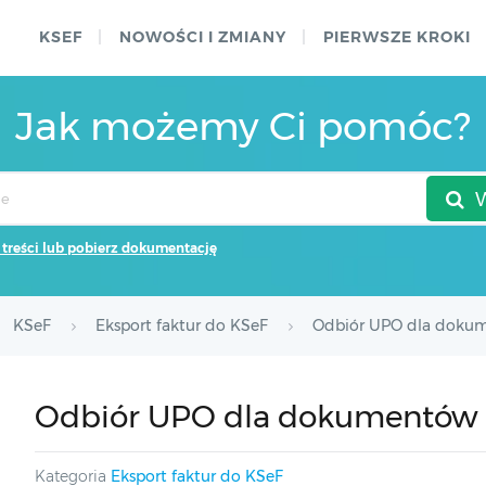
KSEF
NOWOŚCI I ZMIANY
PIERWSZE KROKI
Jak możemy Ci pomóc?
 treści lub pobierz dokumentację
KSeF
Eksport faktur do KSeF
Odbiór UPO dla doku
Odbiór UPO dla dokumentów 
Kategoria
Eksport faktur do KSeF