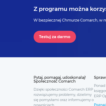
Z programu można korzys
W bezpiecznej Chmurze Comarch, w m
Testuj za darmo
Pytaj, pomagaj, udoskonalaj!
Spraw
Społeczność Comarch
Ponad 
Dzięki społeczności Comarch ERP
księgo
rozwiązujemy problemy, dzielimy
ERP O
się pomysłami oraz informujemy o
Poznaj
nowościach.