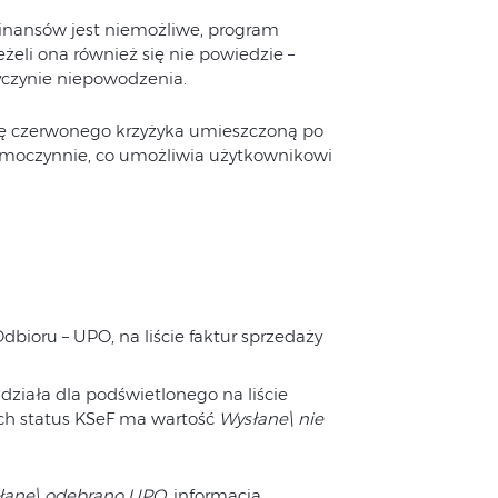
Finansów jest niemożliwe, program
eli ona również się nie powiedzie –
yczynie niepowodzenia.
nę czerwonego krzyżyka umieszczoną po
samoczynnie, co umożliwia użytkownikowi
ioru – UPO, na liście faktur sprzedaży
 działa dla podświetlonego na liście
ych status KSeF ma wartość
Wysłane\ nie
łane\ odebrano UPO
, informacja