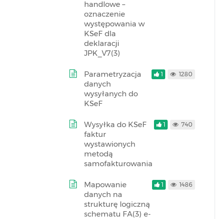
handlowe –
oznaczenie
występowania w
KSeF dla
deklaracji
JPK_V7(3)
Parametryzacja
1
1280
danych
wysyłanych do
KSeF
Wysyłka do KSeF
1
740
faktur
wystawionych
metodą
samofakturowania
Mapowanie
1
1486
danych na
strukturę logiczną
schematu FA(3) e-