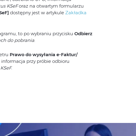
tus KSeF
oraz na otwartym formularzu
SeF]
dostępny jest w artykule
Zakładka
rogramu, to po wybraniu przycisku
Odbierz
ych do pobrania
.
etru
Prawo do wysyłania e-Faktur/
 informacja przy próbie odbioru
 KSeF
.