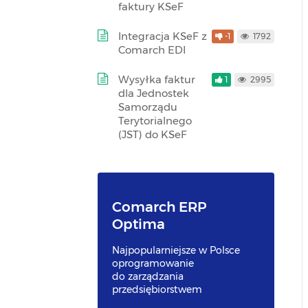
faktury KSeF
Integracja KSeF z
-1
1792
Comarch EDI
Wysyłka faktur
1
2995
dla Jednostek
Samorządu
Terytorialnego
(JST) do KSeF
Comarch ERP
Optima
Najpopularniejsze w Polsce
oprogramowanie
do zarządzania
przedsiębiorstwem