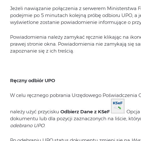
Jeżeli nawiązanie połączenia z serwerem Ministerstwa 
podejmie po 5 minutach kolejną próbę odbioru UPO, a jeż
wyświetlone zostanie powiadomienie informujące o prz
Powiadomienia należy zamykać ręcznie klikając na iko
prawej stronie okna. Powiadomienia nie zamykają się 
zapoznanie się z ich treścią.
Ręczny odbiór UPO
W celu ręcznego pobrania Urzędowego Poświadczenia Odb
należy użyć przycisku
Odbierz Dane z KSeF
. Opcja
dokumentu lub dla pozycji zaznaczonych na liście, któr
odebrano UPO
.
Po odebraniu UPO status dokumentu zmieni się na
Wys