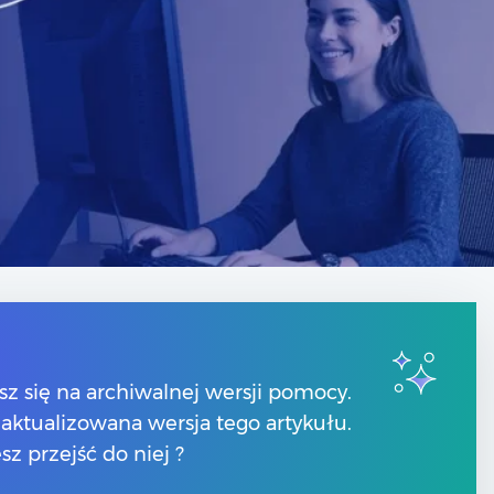
Kontakt
sz się na archiwalnej wersji pomocy.
Numery telefonów
 zaktualizowana wersja tego artykułu.
Znajdź Partnera Comarch
Formularz kontaktowy
sz przejść do niej ?