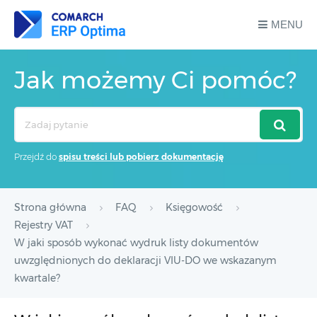
MENU
Jak możemy Ci pomóc?
Search
For
Przejdź do
spisu treści lub pobierz dokumentację
Strona główna
FAQ
Księgowość
Rejestry VAT
W jaki sposób wykonać wydruk listy dokumentów
uwzględnionych do deklaracji VIU-DO we wskazanym
kwartale?