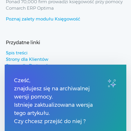
Ponad 70,000 firm prowadzi księgowość przy pomocy
Comarch ERP Optima
Poznaj zalety modułu Księgowość
Przydatne linki
Spis treści
Strony dla Klientów
Strony dla Partnerów
Pomoc Comarch ERP
Pomoc Comarch Betterfly
Cześć,
Pomoc Comarch e-Sklep
znajdujesz się na archiwalnej
Pomoc Comarch HRM
wersji pomocy.
Istnieje zaktualizowana wersja
Kontakt
tego artykułu.
Numery telefonów
Czy chcesz przejść do niej ?
Znajdź Partnera Comarch
Formularz kontaktowy