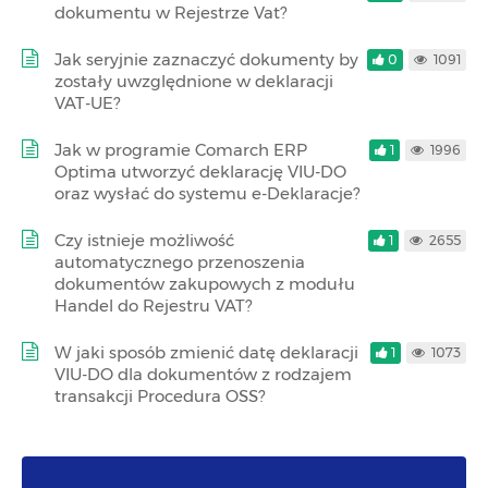
dokumentu w Rejestrze Vat?
Jak seryjnie zaznaczyć dokumenty by
0
1091
zostały uwzględnione w deklaracji
VAT-UE?
Jak w programie Comarch ERP
1
1996
Optima utworzyć deklarację VIU-DO
oraz wysłać do systemu e-Deklaracje?
Czy istnieje możliwość
1
2655
automatycznego przenoszenia
dokumentów zakupowych z modułu
Handel do Rejestru VAT?
W jaki sposób zmienić datę deklaracji
1
1073
VIU-DO dla dokumentów z rodzajem
transakcji Procedura OSS?