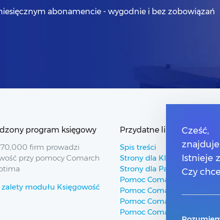
iesięcznym abonamencie - wygodnie i bez zobowiązań
dzony program księgowy
Przydatne linki
Cześć,
znajduje
70,000 firm prowadzi
Spis treści
Istnieje
wość przy pomocy Comarch
Strony dla Klientów
ptima
Strony dla Partnerów
Czy chce
Pomoc Comarch ERP
 zalety modułu Księgowość
Pomoc Comarch Betterfly
Pomoc Comarch e-Sklep
Pomoc Comarch HRM
Rozumiem,