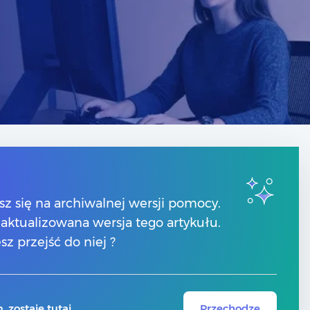
Kontakt
sz się na archiwalnej wersji pomocy.
Numery telefonów
 zaktualizowana wersja tego artykułu.
Znajdź Partnera Comarch
Formularz kontaktowy
sz przejść do niej ?
 zostaję tutaj
Przechodzę