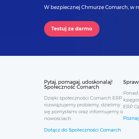
W bezpiecznej Chmurze Comarch, w m
Testuj za darmo
Pytaj, pomagaj, udoskonalaj!
Spraw
Społeczność Comarch
Ponad 
Dzięki społeczności Comarch ERP
księgo
rozwiązujemy problemy, dzielimy
ERP O
się pomysłami oraz informujemy o
Poznaj
nowościach.
Dołącz do Społeczności Comarch