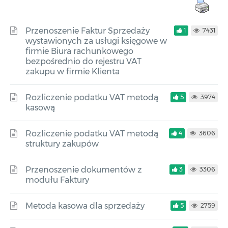
Przenoszenie Faktur Sprzedaży
1
7431
wystawionych za usługi księgowe w
firmie Biura rachunkowego
bezpośrednio do rejestru VAT
zakupu w firmie Klienta
Rozliczenie podatku VAT metodą
5
3974
kasową
Rozliczenie podatku VAT metodą
4
3606
struktury zakupów
Przenoszenie dokumentów z
3
3306
modułu Faktury
Metoda kasowa dla sprzedaży
5
2759