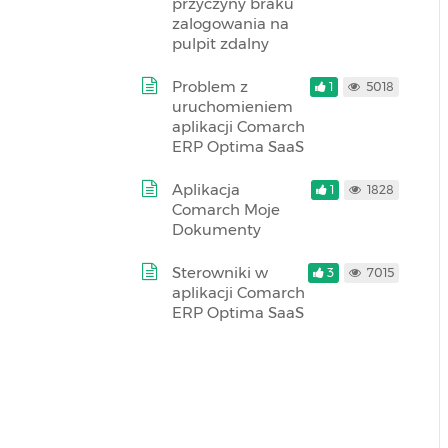
przyczyny braku
zalogowania na
pulpit zdalny
Problem z
1
5018
uruchomieniem
aplikacji Comarch
ERP Optima SaaS
Aplikacja
1
1828
Comarch Moje
Dokumenty
Sterowniki w
3
7015
aplikacji Comarch
ERP Optima SaaS