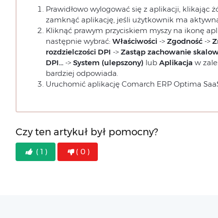
Prawidłowo wylogować się z aplikacji, klikając ż
zamknąć aplikację, jeśli użytkownik ma aktywną
Kliknąć prawym przyciskiem myszy na ikonę apl
następnie wybrać:
Właściwości
->
Zgodność
->
Z
rozdzielczości DPI
->
Zastąp zachowanie skalowa
DPI…
->
System (ulepszony)
lub
Aplikacja
w zale
bardziej odpowiada.
Uruchomić aplikację Comarch ERP Optima SaaS
Czy ten artykuł był pomocny?
( 1 )
( 0 )