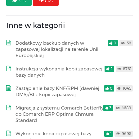
Inne w kategorii
Dodatkowy backup danych w
0
58
zapasowej lokalizacji na terenie Unii
Europejskiej
Instrukcja wykonania kopii zapasowej
2
8761
bazy danych
Zastąpienie bazy KNF/BPM (dawniej
0
1045
DMS)/BI z kopii zapasowej
Migracja z systemu Comarch Betterfly
3
4689
do Comarch ERP Optima Chmura
Standard
Wykonanie kopii zapasowej bazy
1
9695