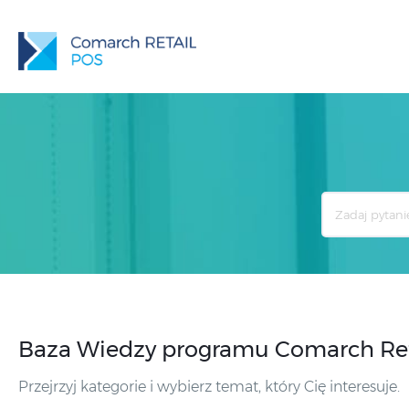
Search
For
Baza Wiedzy programu Comarch Reta
Przejrzyj kategorie i wybierz temat, który Cię interesuje.