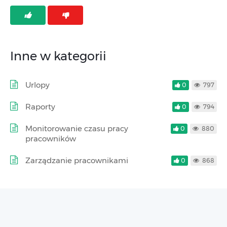
Inne w kategorii
Urlopy
0
797
Raporty
0
794
Monitorowanie czasu pracy
0
880
pracowników
Zarządzanie pracownikami
0
868