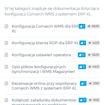
W tej kategorii znajduje się dokumentacja dotycząca
konfiguracji Comarch WMS z systemem ERP XL.
Konfiguracja Comarch WMS dla ERP
1
8826
XL
Konfiguracja klienta RDP dla ERP XL
1
4223
Konfiguracja ustawień operatora
0
3220
Opis plików konfiguracyjnych
0
4901
(synchronizacji i WMS Magazynier)
Rezerwacje online przy współpracy
1
3361
Comarch WMS z systemem ERP XL
Kolejność załadunku dokumentów
0
1952
magazynowych na podstawie