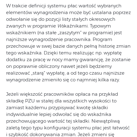
W trakcie definicji systemu płac wartość wybranych
elementów wynagrodzenia może być ustalana poprzez
odwołanie się do pozycji listy stałych okresowych
zwanych w programie
Ws
kaźnikami. Typowym
wskaźnikiem (na stałe „zaszytym” w programie) jest
najniższe wynagrodzenie pracownika. Program
przechowuje w swej bazie danych pełną historię zmian
tego wskaźnika. Dzięki temu realizując np. wypłatę
dodatku za pracę w nocy mamy gwarancję, że zostanie
on poprawnie obliczony nawet jeżeli będziemy
realizować „starą” wypłatę, a od tego czasu najniższe
wynagrodzenie zmieniło się co najmniej kilka razy.
Jeżeli większość pracowników opłaca na przykład
składkę PZU w stałej dla wszystkich wysokości to
zamiast każdemu przypisywać kwotę składki
indywidualnie lepiej odwołać się do wskaźnika
przechowującego wartość tej składki. Niewątpliwą
zaletą tego typu konfiguracji systemu płac jest łatwość
i szybkość dokonywania zmian. Jeżeli zmieni się