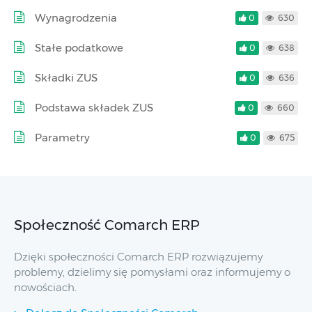
Wynagrodzenia
0
630
Stałe podatkowe
0
638
Składki ZUS
0
636
Podstawa składek ZUS
0
660
Parametry
0
675
Społeczność Comarch ERP
Dzięki społeczności Comarch ERP rozwiązujemy
problemy, dzielimy się pomysłami oraz informujemy o
nowościach.