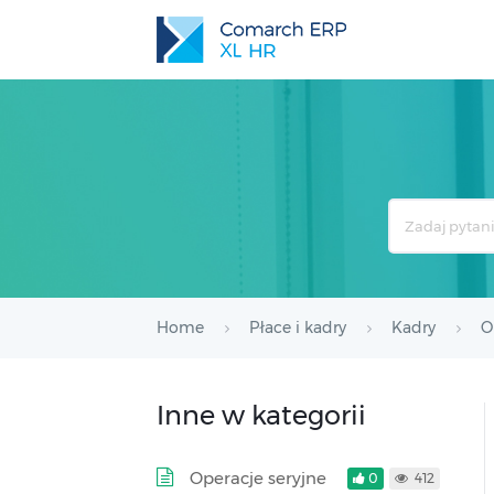
Search
For
Home
Płace i kadry
Kadry
O
Inne w kategorii
Operacje seryjne
0
412