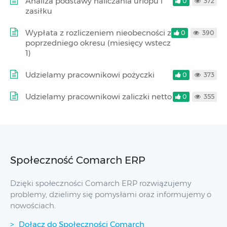
Analiza podstawy naliczania urlopu i
0
372
zasiłku
Wypłata z rozliczeniem nieobecności z
0
390
poprzedniego okresu (miesięcy wstecz
1)
Udzielamy pracownikowi pożyczki
0
373
Udzielamy pracownikowi zaliczki netto
0
355
Społeczność Comarch ERP
Dzięki społeczności Comarch ERP rozwiązujemy
problemy, dzielimy się pomysłami oraz informujemy o
nowościach.
Dołącz do Społeczności Comarch