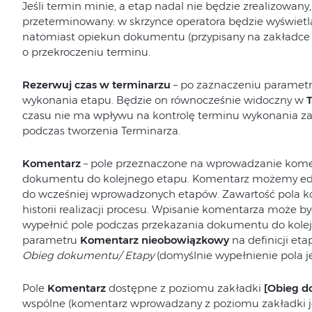
Jeśli termin minie, a etap nadal nie będzie zrealizowany
przeterminowany: w skrzynce operatora będzie wyświetl
natomiast opiekun dokumentu (przypisany na zakładc
o przekroczeniu terminu.
Rezerwuj czas w terminarzu
– po zaznaczeniu paramet
wykonania etapu. Będzie on równocześnie widoczny w
czasu nie ma wpływu na kontrolę terminu wykonania zad
podczas tworzenia Terminarza.
Komentarz
– pole przeznaczone na wprowadzanie kome
dokumentu do kolejnego etapu. Komentarz możemy edyt
do wcześniej wprowadzonych etapów. Zawartość pola k
historii realizacji procesu. Wpisanie komentarza może b
wypełnić pole podczas przekazania dokumentu do kolej
parametru
Komentarz nieobowiązkowy
na definicji et
Obieg dokumentu/ Etapy
(domyślnie wypełnienie pola 
Pole
Komentarz
dostępne z poziomu zakładki
[Obieg 
wspólne (komentarz wprowadzany z poziomu zakładki j