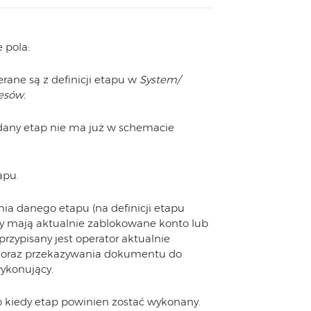
 pola:
rane są z definicji etapu w
System/
esów.
 dany etap nie ma już w schemacie
apu.
nia danego etapu (na definicji etapu
rzy mają aktualnie zablokowane konto lub
rzypisany jest operator aktualnie
 oraz przekazywania dokumentu do
ykonujący.
o kiedy etap powinien zostać wykonany.