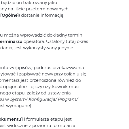
, będzie on traktowany jako
any na liście przeterminowanych,
e
[Ogólne]
) dostanie informację
ru można wprowadzić dokładny termin
Terminarzu
operatora. Ustalony tutaj okres
ania, jest wykorzystywany jedynie
ntarzy (opisów) podczas przekazywania
ować i zapisywać nowy przy cofaniu się
omentarz jest przenoszona również do
yć opcjonalne. To, czy użytkownik musi
nego etapu, zależy od ustawienia
apu w
System/ Konfiguracja/ Program/
jest wymagane).
dokumentu]
i formularza etapu jest
est widoczne z poziomu formularza