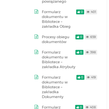
powiązanego
Formularz
0
401
dokumentu w
Bibliotece –
zakładka Obieg
Procesy obiegu
0
659
dokumentów
Formularz
0
398
dokumentu w
Bibliotece –
zakładka Atrybuty
Formularz
0
419
dokumentu w
Bibliotece –
zakładka
Dokumenty
Formularz
0
408