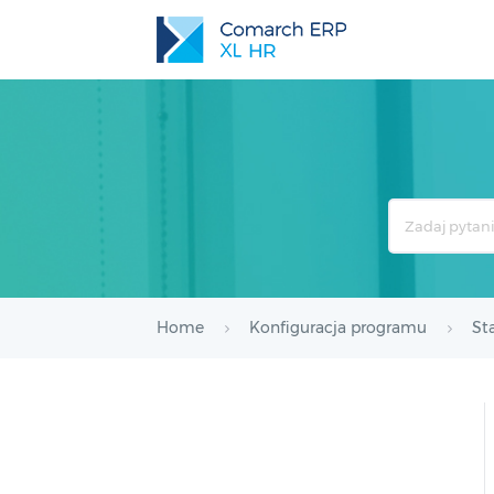
Search
For
Home
Konfiguracja programu
St