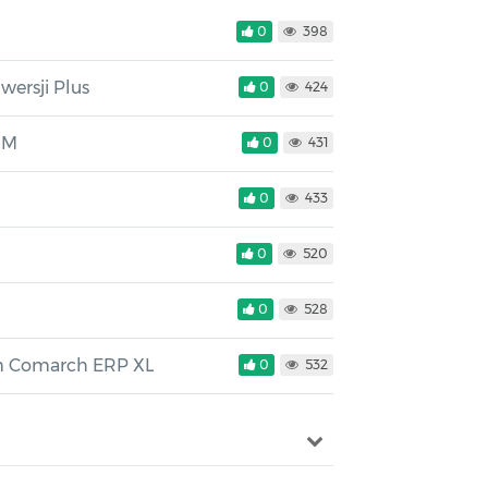
0
398
ersji Plus
0
424
RM
0
431
0
433
0
520
0
528
em Comarch ERP XL
0
532