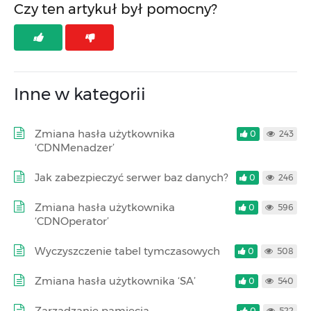
Czy ten artykuł był pomocny?
Inne w kategorii
Zmiana hasła użytkownika
0
243
‘CDNMenadzer’
Jak zabezpieczyć serwer baz danych?
0
246
Zmiana hasła użytkownika
0
596
‘CDNOperator’
Wyczyszczenie tabel tymczasowych
0
508
Zmiana hasła użytkownika ‘SA’
0
540
Zarządzanie pamięcią
0
522