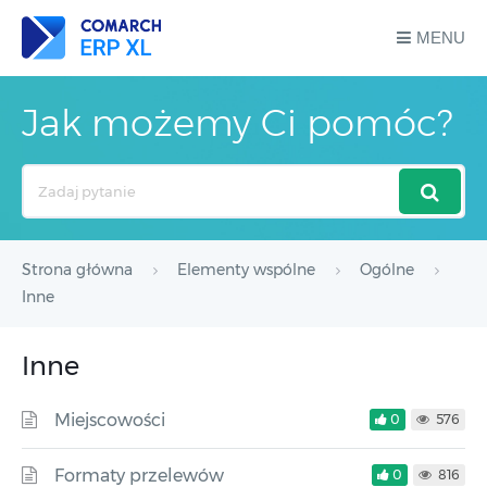
MENU
Jak możemy Ci pomóc?
Search
For
Strona główna
Elementy wspólne
Ogólne
Inne
Inne
Miejscowości
0
576
Formaty przelewów
0
816