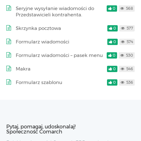
Seryjne wysyłanie wiadomości do
0
568
Przedstawicieli kontrahenta.
Skrzynka pocztowa
0
577
Formularz wiadomości
0
574
Formularz wiadomości – pasek menu
0
530
Makra
0
546
Formularz szablonu
0
536
Pytaj, pomagaj, udoskonalaj!
Społeczność Comarch