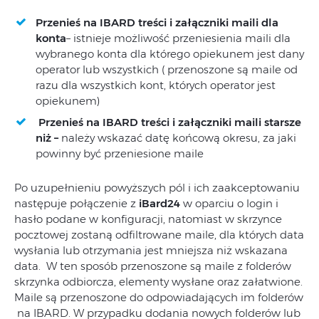
Przenieś na IBARD treści i załączniki maili dla
konta
– istnieje możliwość przeniesienia maili dla
wybranego konta dla którego opiekunem jest dany
operator lub wszystkich ( przenoszone są maile od
razu dla wszystkich kont, których operator jest
opiekunem)
Przenieś na IBARD treści i załączniki maili starsze
niż
–
należy wskazać datę końcową okresu, za jaki
powinny być przeniesione maile
Po uzupełnieniu powyższych pól i ich zaakceptowaniu
następuje połączenie z
iBard24
w oparciu o login i
hasło podane w konfiguracji, natomiast w skrzynce
pocztowej zostaną odfiltrowane maile, dla których data
wysłania lub otrzymania jest mniejsza niż wskazana
data. W ten sposób przenoszone są maile z folderów
skrzynka odbiorcza, elementy wysłane oraz załatwione.
Maile są przenoszone do odpowiadających im folderów
na IBARD. W przypadku dodania nowych folderów lub