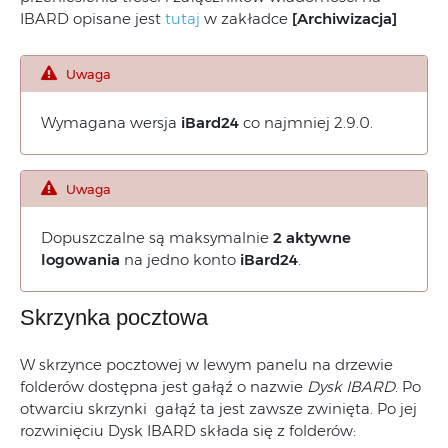
IBARD opisane jest
tutaj
w zakładce
[Archiwizacja]
Uwaga
Wymagana wersja
iBard24
co najmniej 2.9.0.
Uwaga
Dopuszczalne są maksymalnie
2 aktywne
logowania
na jedno konto
iBard24
.
Skrzynka pocztowa
W skrzynce pocztowej w lewym panelu na drzewie
folderów dostępna jest gałąź o nazwie
Dysk IBARD
. Po
otwarciu skrzynki gałąź ta jest zawsze zwinięta. Po jej
rozwinięciu Dysk IBARD składa się z folderów: