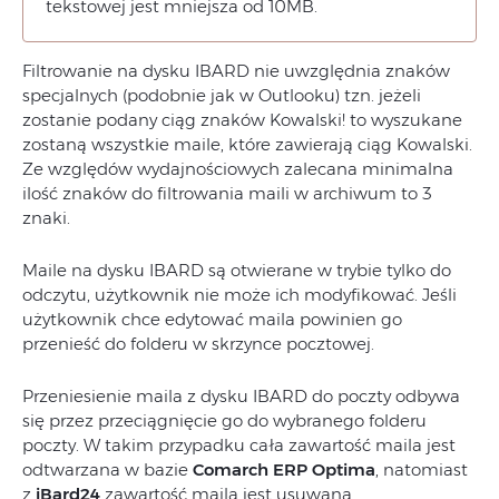
tekstowej jest mniejsza od 10MB.
Filtrowanie na dysku IBARD nie uwzględnia znaków
specjalnych (podobnie jak w Outlooku) tzn. jeżeli
zostanie podany ciąg znaków Kowalski! to wyszukane
zostaną wszystkie maile, które zawierają ciąg Kowalski.
Ze względów wydajnościowych zalecana minimalna
ilość znaków do filtrowania maili w archiwum to 3
znaki.
Maile na dysku IBARD są otwierane w trybie tylko do
odczytu, użytkownik nie może ich modyfikować. Jeśli
użytkownik chce edytować maila powinien go
przenieść do folderu w skrzynce pocztowej.
Przeniesienie maila z dysku IBARD do poczty odbywa
się przez przeciągnięcie go do wybranego folderu
poczty. W takim przypadku cała zawartość maila jest
odtwarzana w bazie
Comarch ERP Optima
, natomiast
z
iBard24
zawartość maila jest usuwana.