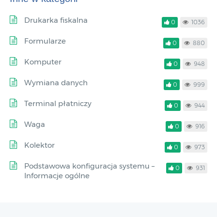
Drukarka fiskalna
0
1036
Formularze
0
880
Komputer
0
948
Wymiana danych
0
999
Terminal płatniczy
0
944
Waga
0
916
Kolektor
0
973
Podstawowa konfiguracja systemu –
0
931
Informacje ogólne