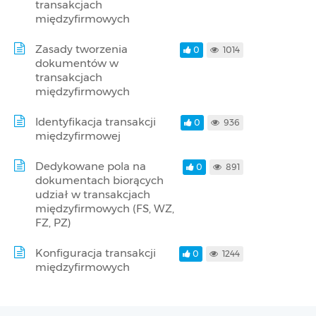
transakcjach
międzyfirmowych
Zasady tworzenia
0
1014
dokumentów w
transakcjach
międzyfirmowych
Identyfikacja transakcji
0
936
międzyfirmowej
Dedykowane pola na
0
891
dokumentach biorących
udział w transakcjach
międzyfirmowych (FS, WZ,
FZ, PZ)
Konfiguracja transakcji
0
1244
międzyfirmowych