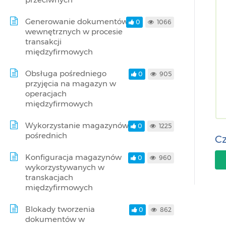
Generowanie dokumentów
0
1066
wewnętrznych w procesie
transakcji
międzyfirmowych
Obsługa pośredniego
0
905
przyjęcia na magazyn w
operacjach
międzyfirmowych
Wykorzystanie magazynów
0
1225
pośrednich
Cz
Konfiguracja magazynów
0
960
wykorzystywanych w
transkacjach
międzyfirmowych
Blokady tworzenia
0
862
dokumentów w