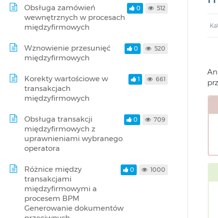
Obsługa zamówień
0
512
wewnętrznych w procesach
Ka
międzyfirmowych
Wznowienie przesunięć
0
520
międzyfirmowych
An
Korekty wartościowe w
1
661
pr
transakcjach
międzyfirmowych
Obsługa transakcji
0
709
międzyfirmowych z
uprawnieniami wybranego
operatora
Różnice między
0
1000
transakcjami
międzyfirmowymi a
procesem BPM
Generowanie dokumentów
przeciwnych