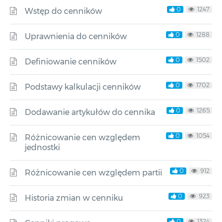
0
1247
Wstęp do cenników
0
1288
Uprawnienia do cenników
0
1502
Definiowanie cenników
0
1702
Podstawy kalkulacji cenników
0
1265
Dodawanie artykułów do cennika
0
1054
Różnicowanie cen względem
jednostki
0
912
Różnicowanie cen względem partii
0
923
Historia zmian w cenniku
0
1324