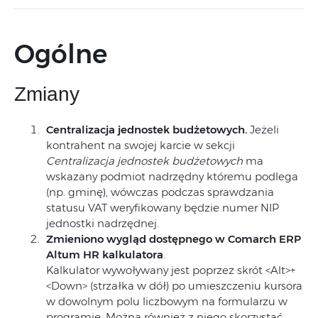
Ogólne
Zmiany
Centralizacja jednostek budżetowych.
Jeżeli
kontrahent na swojej karcie w sekcji
Centralizacja jednostek budżetowych
ma
wskazany podmiot nadrzędny któremu podlega
(np. gminę), wówczas podczas sprawdzania
statusu VAT weryfikowany będzie numer NIP
jednostki nadrzędnej.
Zmieniono wygląd dostępnego w Comarch ERP
Altum HR kalkulatora
.
Kalkulator wywoływany jest poprzez skrót <Alt>+
<Down> (strzałka w dół) po umieszczeniu kursora
w dowolnym polu liczbowym na formularzu w
programie. Można również z niego skorzystać