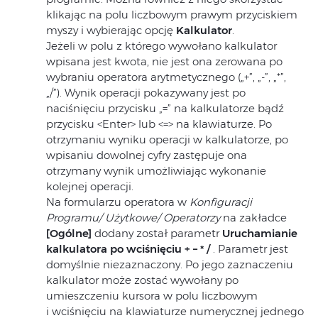
klikając na polu liczbowym prawym przyciskiem
myszy i wybierając opcję
Kalkulator
.
Jeżeli w polu z którego wywołano kalkulator
wpisana jest kwota, nie jest ona zerowana po
wybraniu operatora arytmetycznego („+”, „-”, „*”,
„/”). Wynik operacji pokazywany jest po
naciśnięciu przycisku „=” na kalkulatorze bądź
przycisku <Enter> lub <=> na klawiaturze. Po
otrzymaniu wyniku operacji w kalkulatorze, po
wpisaniu dowolnej cyfry zastępuje ona
otrzymany wynik umożliwiając wykonanie
kolejnej operacji.
Na formularzu operatora w
Konfiguracji
Programu/ Użytkowe/ Operatorzy
na zakładce
[Ogólne]
dodany został parametr
Uruchamianie
kalkulatora po wciśnięciu + – * /
. Parametr jest
domyślnie niezaznaczony. Po jego zaznaczeniu
kalkulator może zostać wywołany po
umieszczeniu kursora w polu liczbowym
i wciśnięciu na klawiaturze numerycznej jednego