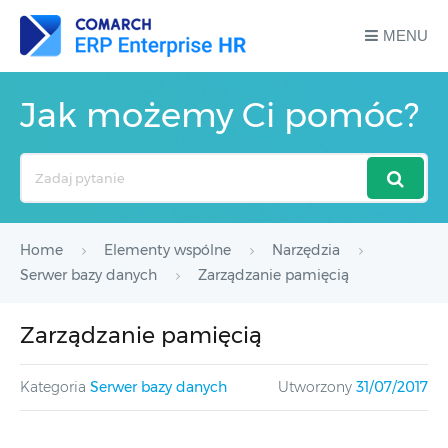
MENU
Jak możemy Ci pomóc?
Search
For
Home
Elementy wspólne
Narzędzia
Serwer bazy danych
Zarządzanie pamięcią
Zarządzanie pamięcią
Kategoria
Serwer bazy danych
Utworzony
31/07/2017