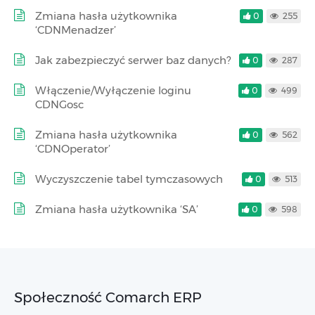
Zmiana hasła użytkownika
0
255
‘CDNMenadzer’
Jak zabezpieczyć serwer baz danych?
0
287
Włączenie/Wyłączenie loginu
0
499
CDNGosc
Zmiana hasła użytkownika
0
562
‘CDNOperator’
Wyczyszczenie tabel tymczasowych
0
513
Zmiana hasła użytkownika ‘SA’
0
598
Społeczność Comarch ERP