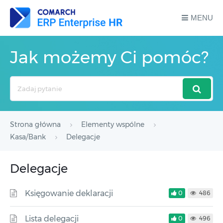
MENU
Jak możemy Ci pomóc?
Search
For
Strona główna
Elementy wspólne
Kasa/Bank
Delegacje
Delegacje
Księgowanie deklaracji
0
486
Lista delegacji
0
496