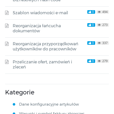
0
494
Szablon wiadomości e-mail
0
273
Reorganizacja łańcucha
dokumentów
0
337
Reorganizacja przyporządkowań
użytkowników do pracowników
0
279
Przeliczanie ofert, zamówień i
zleceń
Kategorie
Dane konfiguracyjne artykułów
Warunki i symbol faktury zbiorczej