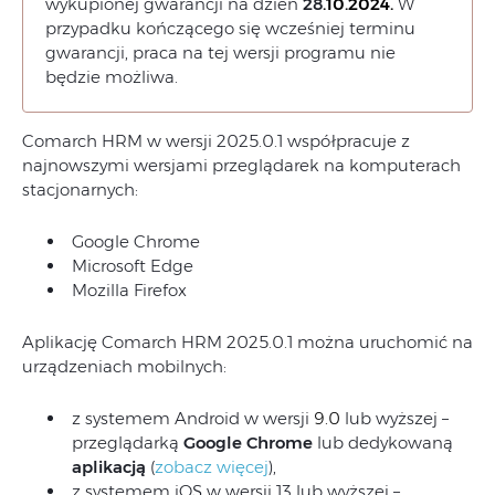
wykupionej gwarancji na dzień
28
.10.2024
.
W
przypadku kończącego się wcześniej terminu
gwarancji, praca na tej wersji programu nie
będzie możliwa.
Comarch HRM w wersji 2025.0.1 współpracuje z
najnowszymi wersjami przeglądarek na komputerach
stacjonarnych:
Google Chrome
Microsoft Edge
Mozilla Firefox
Aplikację Comarch HRM 2025.0.1 można uruchomić na
urządzeniach mobilnych:
z systemem Android w wersji
9.0
lub wyższej –
przeglądarką
Google Chrome
lub dedykowaną
aplikacją
(
zobacz więcej
),
z systemem iOS w wersji 13 lub wyższej –