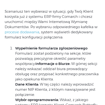
Scenariusz ten wybierasz w sytuacji, gdy Twój Klient
korzysta już z systemu ERP firmy Comarch i chcesz
uruchomić między Wami Internetową Wymianę
Dokumentów. Po wybraniu odpowiedniego kafelka w
procesie dodawania
, system wyświetli dedykowany
formularz konfiguracji połączenia.
Wypełnienie formularza zgłoszeniowego
Formularz został podzielony na sekcje, które
pozwalają precyzyjnie określić parametry
współpracy:
Informacje o Biurze:
W górnej sekcji
należy wskazać oddział biura prowadzący
obsługę oraz przypisać konkretnego pracownika
jako opiekuna Klienta.
Dane Klienta:
W tej części należy wprowadzić
numer NIP Klienta, z którym nawiązywane jest
połączenie.
Wybór oprogramowania:
Wskaż, z jakiego
systemu ERP korzysta Klient: Comarch Betterfly