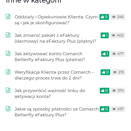
Inne w kategorii
Oddziały i Opiekunowie Klienta: Czym
0
246
są i jak je skonfigurować?
Jak zmienić pakiet z eFaktury
1
402
(darmowy) na eFaktury Plus (płatny)?
Jak aktywować konto Comarch
1
477
Betterfly eFaktury Plus (płatne)?
Weryfikacja Klienta przez Comarch –
0
215
dlaczego proces trwa do 2 dni?
Jak przywrócić ważność linku do
0
374
aktywacji konta?
Jakie są sposoby płatności za Comarch
0
457
Betterfly eFaktury Plus?