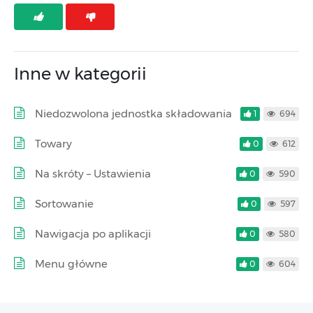
Inne w kategorii
Niedozwolona jednostka składowania
1
694
Towary
0
612
Na skróty – Ustawienia
0
590
Sortowanie
0
597
Nawigacja po aplikacji
0
580
Menu główne
0
604