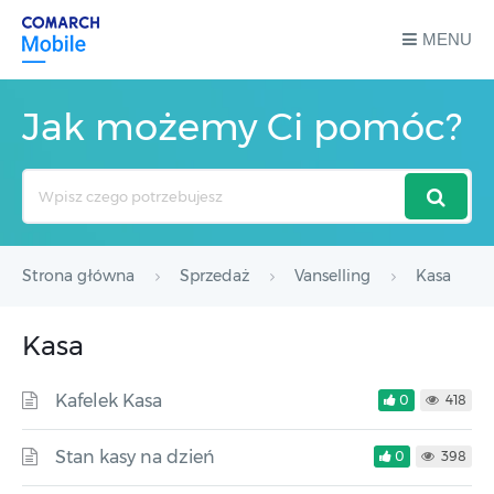
MENU
Jak możemy Ci pomóc?
Search
For
Strona główna
Sprzedaż
Vanselling
Kasa
Kasa
Kafelek Kasa
0
418
Stan kasy na dzień
0
398