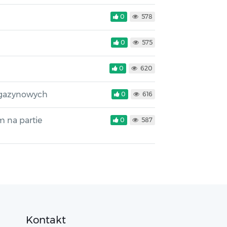
0
578
0
575
0
620
agazynowych
0
616
 na partie
0
587
Kontakt