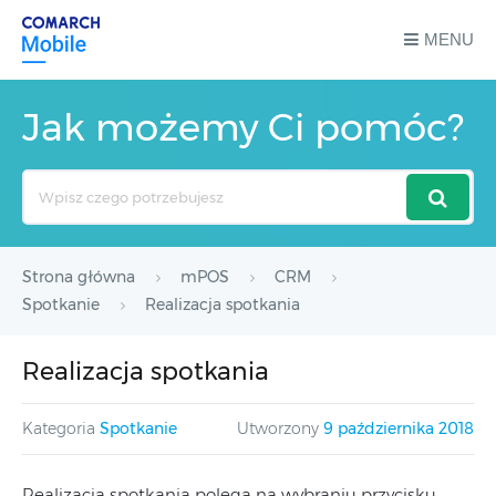
MENU
Jak możemy Ci pomóc?
Search
For
Strona główna
mPOS
CRM
Spotkanie
Realizacja spotkania
Realizacja spotkania
Kategoria
Spotkanie
Utworzony
9 października 2018
Realizacja spotkania polega na wybraniu przycisku