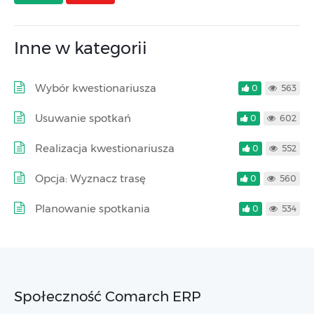
Inne w kategorii
Wybór kwestionariusza
0
563
Usuwanie spotkań
0
602
Realizacja kwestionariusza
0
552
Opcja: Wyznacz trasę
0
560
Planowanie spotkania
0
534
Społeczność Comarch ERP