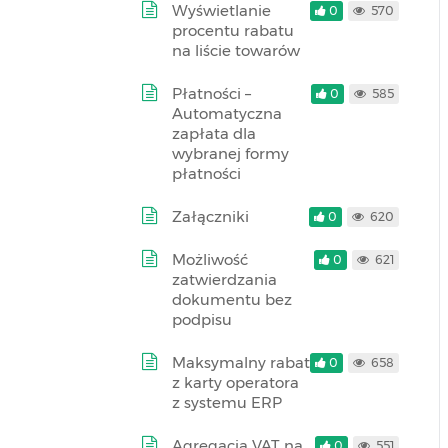
Wyświetlanie
0
570
procentu rabatu
na liście towarów
Płatności –
0
585
Automatyczna
zapłata dla
wybranej formy
płatności
Załączniki
0
620
Możliwość
0
621
zatwierdzania
dokumentu bez
podpisu
Maksymalny rabat
0
658
z karty operatora
z systemu ERP
Agregacja VAT na
0
551