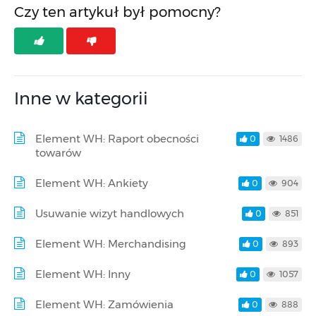
Czy ten artykuł był pomocny?
Inne w kategorii
Element WH: Raport obecności
0
1486
towarów
Element WH: Ankiety
0
904
Usuwanie wizyt handlowych
0
851
Element WH: Merchandising
0
893
Element WH: Inny
0
1057
Element WH: Zamówienia
0
888